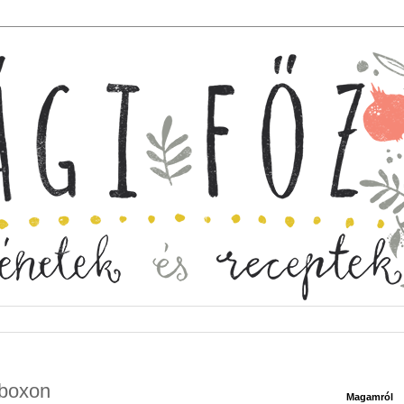
oboxon
Magamról