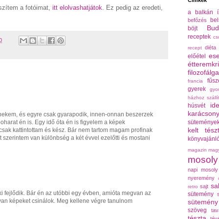
Címkék
szítem a fotóimat,
itt elolvashatjátok
. Ez pedig az eredeti,
a balkán í
be
befőzés
Bud
böjt
receptek
cs
0
diéta
recept
es
előétel
étteremkri
filozofálg
fűsz
francia
gyerek
gyor
házhoz szállí
id
húsvét
karácson
ekem, és egyre csak gyarapodik, innen-onnan beszerzek
süteménye
oharat én is. Egy idő óta én is figyelem a képek
kelt tész
sak kattintottam és kész. Bár nem tartom magam profinak
t szerintem van különbség a két évvel ezelőtti és mostani
könyvajánl
magazin
magy
mosoly
napi mosoly
nyeremény
sa
sajt
retro
ki fejlődik. Bár én az utóbbi egy évben, amióta megvan az
sütemény
an képeket csinálok. Meg kellene végre tanulnom
sütemény
szöveg
ta
tészta
tév