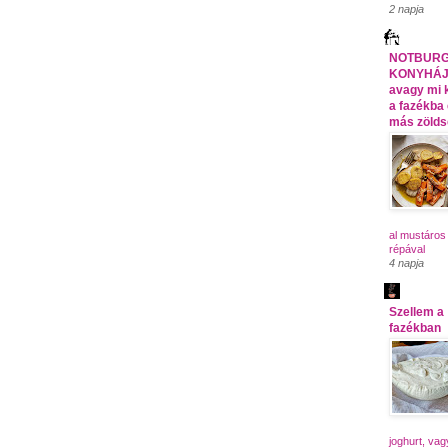
2 napja
NOTBUR
KONYHÁJ
avagy mi 
a fazékba
más zöld
al mustáros
répával
4 napja
Szellem a
fazékban
joghurt, vag