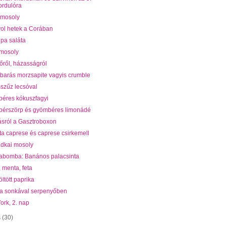
ordulóra
 mosoly
ol hetek a Corában
épa saláta
 mosoly
őről, házasságról
barás morzsapite vagyis crumble
sszűz lecsóval
éres kókuszfagyi
érszörp és gyömbéres limonádé
ásról a Gasztroboxon
ta caprese és caprese csirkemell
dkai mosoly
iabomba: Banános palacsinta
 menta, feta
öltött paprika
a sonkával serpenyőben
ork, 2. nap
s
(30)