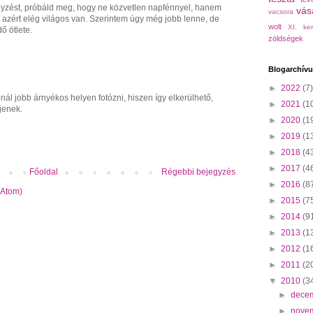
zést, próbáld meg, hogy ne közvetlen napfénnyel, hanem
vás
vacsora
l azért elég világos van. Szerintem úgy még jobb lenne, de
wolt
XI. ker
ő ötlete.
zöldségek
Blogarchív
►
2022
(7)
ál jobb árnyékos helyen fotózni, hiszen így elkerülhető,
►
2021
(1
jenek.
►
2020
(1
►
2019
(1
►
2018
(4
►
2017
(4
Főoldal
Régebbi bejegyzés
►
2016
(8
(Atom)
►
2015
(7
►
2014
(9
►
2013
(1
►
2012
(1
►
2011
(2
▼
2010
(3
►
dece
►
nove