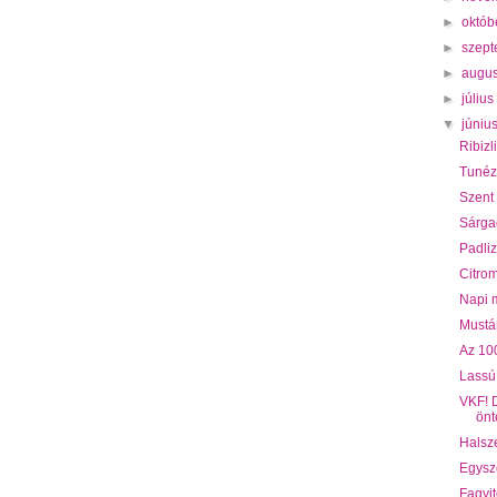
►
októb
►
szep
►
augu
►
júliu
▼
júniu
Ribizl
Tunéz
Szent
Sárga
Padli
Citrom
Napi 
Mustá
Az 10
Lassú 
VKF! D
önt
Halsze
Egysze
Fagyit