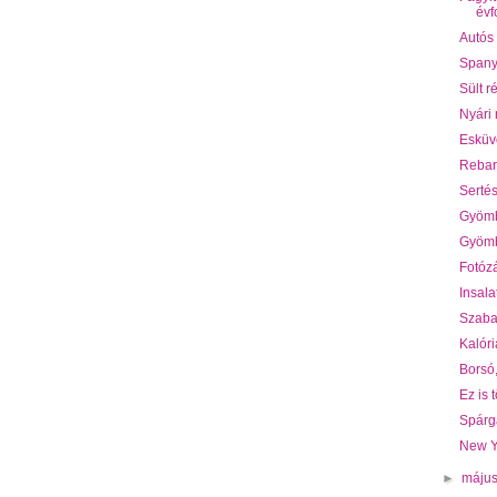
évf
Autós
Spany
Sült r
Nyári
Esküv
Rebar
Serté
Gyömb
Gyömb
Fotóz
Insala
Szaba
Kalór
Borsó,
Ez is t
Spárg
New Y
►
máju