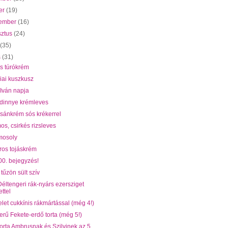
er
(19)
tember
(16)
sztus
(24)
s
(35)
s
(31)
is túrókrém
iai kuszkusz
 Iván napja
dinnye krémleves
zsánkrém sós krékerrel
os, csirkés rizsleves
mosoly
ros tojáskrém
00. bejegyzés!
tűzön sült szív
éltengeri rák-nyárs ezersziget
ettel
let cukkínis rákmártással (még 4!)
rű Fekete-erdő torta (még 5!)
orta Ambrusnak és Szilvinek az 5.