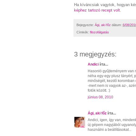
Ha kíváncsiak vagytok, hogyan ké
képhez tartozó recept volt
.
Bejegyezte:
Ági, aki főz
dátum:
6/08/201
Címkék:
filozofálgatás
3 megjegyzés:
Andici
írta...
Hasonló gyűjteményem van n
néha egy-egy plusz tányért, p
minőségét, kezdő koromban c
-mert nem is vagyok az-, azér
fotók között. :)
június 08, 2010
Ági, aki főz
írta...
Andici, igen, így van, minden
új gépem nagyjából ugyanoly
használni a beállításokat...