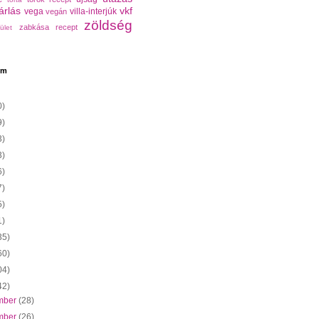
árlás
vkf
vega
villa-interjúk
vegán
zöldség
zabkása recept
ület
um
0)
9)
3)
3)
6)
7)
5)
1)
35)
60)
04)
42)
mber
(28)
mber
(26)