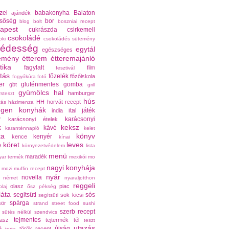
zei
babakonyha
Balaton
ajándék
lsőség
bor
blog
bolt
boszniai recept
apest
cukrászda
csirkemell
csokoládé
oki
csokoládés sütemény
édesség
egytál
egészséges
emény
étterem
étteremajánló
tika
fagylalt
film
fesztivál
atás
főzelék
főzőiskola
fogyókúra
fotó
er
gluténmentes
gomba
gbt
grill
gyümölcs
hal
hamburger
steszt
hús
HH
horvát recept
tás
házimenza
egen konyhák
ital
játék
india
y
karácsonyi
karácsonyi ételek
keksz
k
kávé
karanténnapló
kelet
ta
könyv
kenyér
kence
kínai
köret
leves
ó
környezetvédelem
lista
menü
maradék
ar termék
mexikói
mo
nagyi konyhája
mozi
muffin recept
nyár
novella
német
nyaraljotthon
reggeli
olasz
piac
olaj
ősz
pékség
láta
segitsüti
sós
sok kicsi
segítsüti
spárga
sör
strand
street food
sushi
szerb recept
sütés nélkül
szendvics
tejmentes
vasz
tejtermék
tél
teszt
utazás
újság
é
török recept
torta