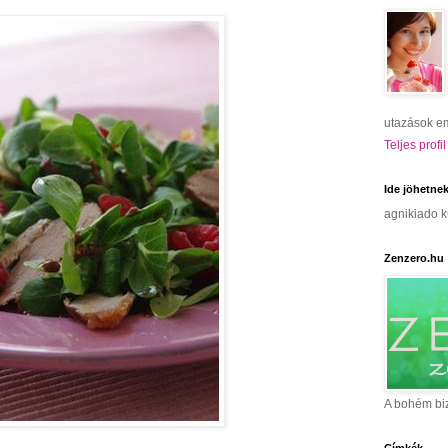
utazások e
Teljes profi
Ide jöhetnek
agnikiado 
Zenzero.hu
A bohém biz