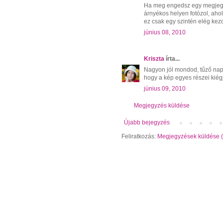
Ha meg engedsz egy megjegy
árnyékos helyen fotózol, aho
ez csak egy szintén elég kezd
június 08, 2010
Kriszta
írta...
Nagyon jól mondod, tűző napn
hogy a kép egyes részei kiég
június 09, 2010
Megjegyzés küldése
Újabb bejegyzés
Feliratkozás:
Megjegyzések küldése 