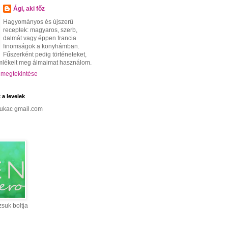
Ági, aki főz
Hagyományos és újszerű
receptek: magyaros, szerb,
dalmát vagy éppen francia
finomságok a konyhámban.
Fűszerként pedig történeteket,
mlékeit meg álmaimat használom.
l megtekintése
 a levelek
kukac gmail.com
suk boltja