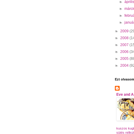
►
áprili
►
márc
►
febru
►
janu
►
2009
(2
►
2008
(1
►
2007
(1
►
2006
(3
►
2005
(8
►
2004
(9
Ezt olvaso
Eve and A
kuszos kugl
sütés nélkül 